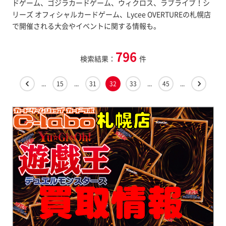
ドゲーム、ゴジラカードゲーム、ウィクロス、ラブライブ！シ
リーズ オフィシャルカードゲーム、Lycee OVERTUREの札幌店
で開催される大会やイベントに関する情報も。
796
検索結果：
件
...
15
...
31
32
33
...
45
...