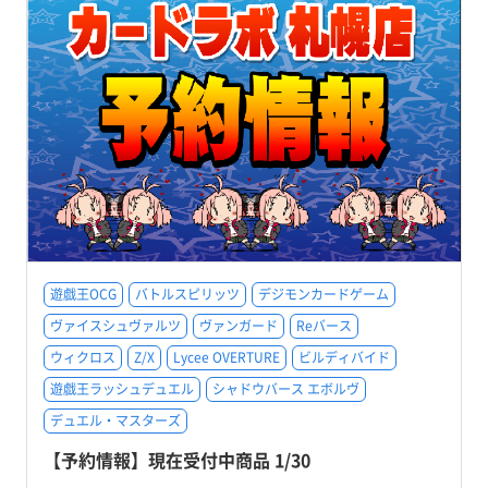
遊戯王OCG
バトルスピリッツ
デジモンカードゲーム
ヴァイスシュヴァルツ
ヴァンガード
Reバース
ウィクロス
Z/X
Lycee OVERTURE
ビルディバイド
遊戯王ラッシュデュエル
シャドウバース エボルヴ
デュエル・マスターズ
【予約情報】現在受付中商品 1/30