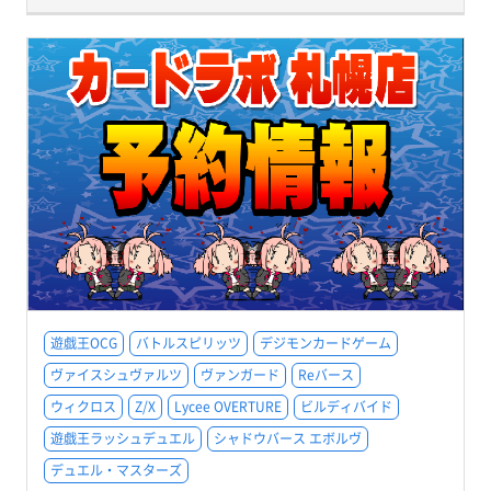
遊戯王OCG
バトルスピリッツ
デジモンカードゲーム
ヴァイスシュヴァルツ
ヴァンガード
Reバース
ウィクロス
Z/X
Lycee OVERTURE
ビルディバイド
遊戯王ラッシュデュエル
シャドウバース エボルヴ
デュエル・マスターズ