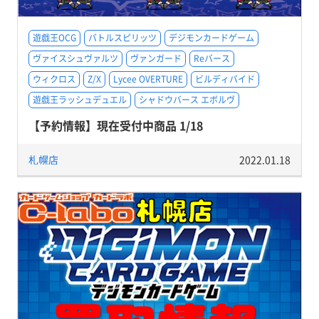
遊戯王OCG
バトルスピリッツ
デジモンカードゲーム
ヴァイスシュヴァルツ
ヴァンガード
Reバース
ウィクロス
Z/X
Lycee OVERTURE
ビルディバイド
遊戯王ラッシュデュエル
シャドウバース エボルヴ
【予約情報】現在受付中商品 1/18
札幌店
2022.01.18