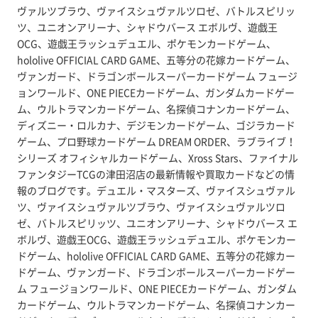
ヴァルツブラウ、ヴァイスシュヴァルツロゼ、バトルスピリッ
ツ、ユニオンアリーナ、シャドウバース エボルヴ、遊戯王
OCG、遊戯王ラッシュデュエル、ポケモンカードゲーム、
hololive OFFICIAL CARD GAME、五等分の花嫁カードゲーム、
ヴァンガード、ドラゴンボールスーパーカードゲーム フュージ
ョンワールド、ONE PIECEカードゲーム、ガンダムカードゲー
ム、ウルトラマンカードゲーム、名探偵コナンカードゲーム、
ディズニー・ロルカナ、デジモンカードゲーム、ゴジラカード
ゲーム、プロ野球カードゲーム DREAM ORDER、ラブライブ！
シリーズ オフィシャルカードゲーム、Xross Stars、ファイナル
ファンタジーTCGの津田沼店の最新情報や買取カードなどの情
報のブログです。デュエル・マスターズ、ヴァイスシュヴァル
ツ、ヴァイスシュヴァルツブラウ、ヴァイスシュヴァルツロ
ゼ、バトルスピリッツ、ユニオンアリーナ、シャドウバース エ
ボルヴ、遊戯王OCG、遊戯王ラッシュデュエル、ポケモンカー
ドゲーム、hololive OFFICIAL CARD GAME、五等分の花嫁カー
ドゲーム、ヴァンガード、ドラゴンボールスーパーカードゲー
ム フュージョンワールド、ONE PIECEカードゲーム、ガンダム
カードゲーム、ウルトラマンカードゲーム、名探偵コナンカー