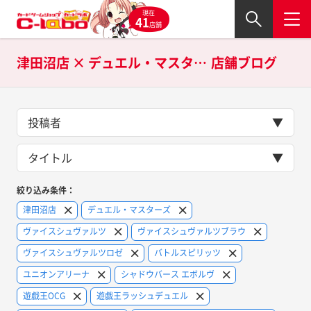
現在
41
店舗
津田沼店 × デュエル・マスターズ、ヴァイスシュヴァルツ、ヴァイスシュヴァルツブラウ、ヴァイスシュヴァルツロゼ、バトルスピリッツ、ユニオンアリーナ、シャドウバース エボルヴ、遊戯王OCG、遊戯王ラッシュデュエル、ポケモンカードゲーム、hololive OFFICIAL CARD GAME、五等分の花嫁カードゲーム、ヴァンガード、ドラゴンボールスーパーカードゲーム フュージョンワールド、ONE PIECEカードゲーム、ガンダムカードゲーム、ウルトラマンカードゲーム、名探偵コナンカードゲーム、ディズニー・ロルカナ、デジモンカードゲーム、ゴジラカードゲーム、プロ野球カードゲーム DREAM ORDER、ラブライブ！シリーズ オフィシャルカードゲーム、Xross Stars、ファイナルファンタジーTCGの
店舗ブログ
投稿者
タイトル
絞り込み条件：
津田沼店
デュエル・マスターズ
ヴァイスシュヴァルツ
ヴァイスシュヴァルツブラウ
ヴァイスシュヴァルツロゼ
バトルスピリッツ
ユニオンアリーナ
シャドウバース エボルヴ
遊戯王OCG
遊戯王ラッシュデュエル