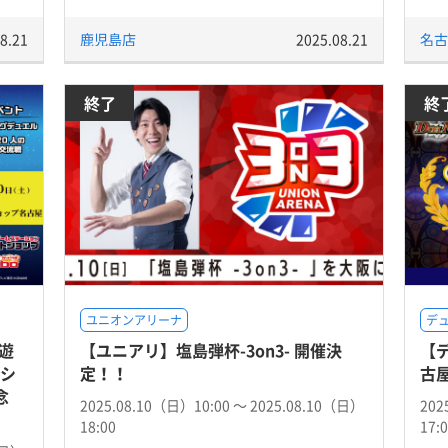
8.21
鹿児島店
2025.08.21
名古
終了
終
ユニオンアリーナ
デ
遊
【ユニアリ】塩島弾杯-3on3- 開催決
【
トシ
定！！
古
念
2025.08.10（日）10:00 〜 2025.08.10（日）
202
18:00
17: