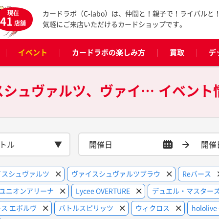
現在
カードラボ（C-labo）は、仲間と！親子で！ライバルと
41
店舗
気軽にご来店いただけるカードショップです。
イベント
カードラボの楽しみ方
買取
デ
遊戯王OCG、ヴァイスシュヴァルツ、ヴァイスシュヴァルツブラウ、Reバース、ヴァンガード、遊戯王ラッシュデュエル、Z/X、ユニオンアリーナ、Lycee OVERTURE、デュエル・マスターズ、NIKKE DUEL ENCOUNTER、ポケモンカードゲーム、シャドウバース エボルヴ、バトルスピリッツ、ウィクロス、hololive OFFICIAL CARD GAME、ONE PIECEカードゲーム、その他の
イベント
トル
イスシュヴァルツ
ヴァイスシュヴァルツブラウ
Reバース
ユニオンアリーナ
Lycee OVERTURE
デュエル・マスター
ス エボルヴ
バトルスピリッツ
ウィクロス
hololiv