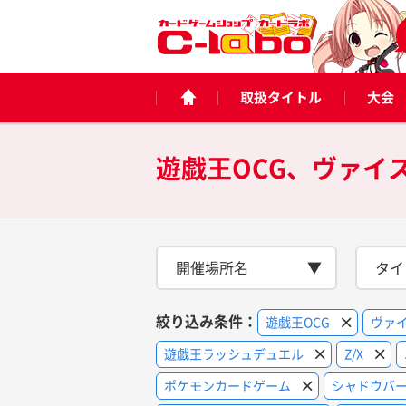
取扱タイトル
大会
開催場所名
タイ
絞り込み条件：
遊戯王OCG
ヴァ
遊戯王ラッシュデュエル
Z/X
ポケモンカードゲーム
シャドウバー