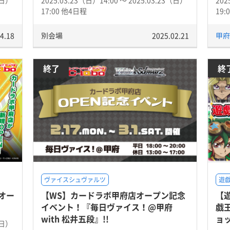
（日）
2025.03.23（日）14:00 〜 2025.03.23（日）
202
17:00 他4日程
19:
4.18
別会場
2025.02.21
甲府
終了
終
ヴァイスシュヴァルツ
遊戯
オー
【WS】カードラボ甲府店オープン記念
【
イベント！『毎日ヴァイス！@甲府
戯
with 松井五段』!!
ョッ
（日）