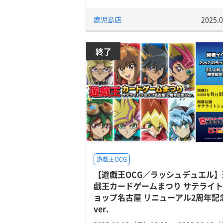
鹿児島店
2025.0
終了
遊戯王OCG
【遊戯王OCG／ラッシュデュエル】
戯王カードゲームまつり サテライ
ョップ名古屋 リニューアル2周年記
ver.