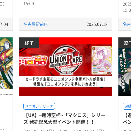
15:00
（日）
202
15:
7.04
名古屋駅前店
2025.07.18
名古
終了
終
ユニオンアリーナ
遊戯
【UA】~超時空杯~「マクロス」シリー
【
ズ 発売記念大型イベント開催！！
ベ