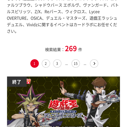
ァルツブラウ、シャドウバース エボルヴ、ヴァンガード、バト
ルスピリッツ、Z/X、Reバース、ウィクロス、Lycee
OVERTURE、OSICA、デュエル・マスターズ、遊戯王ラッシュ
デュエル、Vividzに関するイベントはカードラボにお任せくだ
さい。
269
検索結果：
件
1
2
3
...
15
...
終了