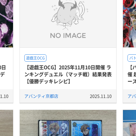
遊戯王OCG
バ
0日
【遊戯王OCG】2025年11月10日開催 ラ
【バ
勝デ
ンキングデュエル（マッチ戦）結果発表
催 
【優勝デッキレシピ】
ー
1.10
アバンティ京都店
2025.11.10
アバ