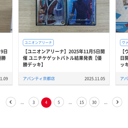
ユニオンアリーナ
ヴ
9日
【ユニオンアリーナ】2025年11月5日開
【ヴ
優勝
催 ユニチケゲットバトル結果発表【優
日
勝デッキ】
ッ
1.09
アバンティ京都店
2025.11.05
アバ
...
3
4
5
...
15
30
...