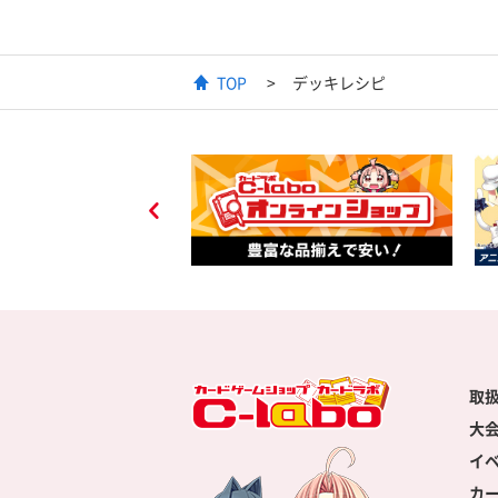
TOP
デッキレシピ
取
大
イ
カ