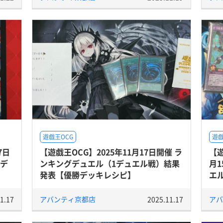
遊戯王OCG
遊
7日
【遊戯王OCG】2025年11月17日開催 ラ
【遊
勝デ
ンキングデュエル（1デュエル戦）結果
月
発表【優勝デッキレシピ】
エ
1.17
アバンティ京都店
2025.11.17
アバ