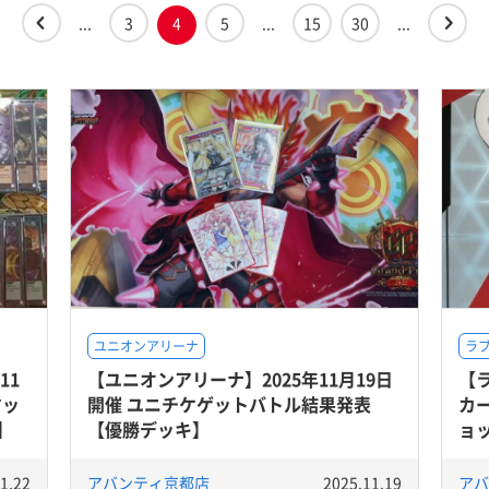
...
3
4
5
...
15
30
...
ユニオンアリーナ
ラ
11
【ユニオンアリーナ】2025年11月19日
【
マッ
開催 ユニチケゲットバトル結果発表
カー
】
【優勝デッキ】
ョ
1.22
アバンティ京都店
2025.11.19
アバ