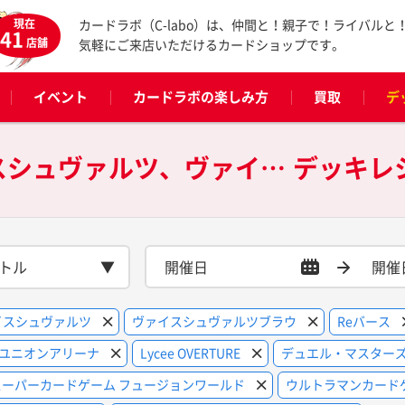
現在
カードラボ（C-labo）は、仲間と！親子で！ライバルと
41
店舗
気軽にご来店いただけるカードショップです。
イベント
カードラボの楽しみ方
買取
デ
遊戯王OCG、ヴァイスシュヴァルツ、ヴァイスシュヴァルツブラウ、Reバース、ヴァンガード、遊戯王ラッシュデュエル、Z/X、ユニオンアリーナ、Lycee OVERTURE、デュエル・マスターズ、シャドウバース エボルヴ、バトルスピリッツ、ドラゴンボールスーパーカードゲーム フュージョンワールド、ウルトラマンカードゲーム、名探偵コナンカードゲーム、デジモンカードゲーム、プロ野球カードゲーム DREAM ORDER、ラブライブ！シリーズ オフィシャルカードゲーム、ファイナルファンタジーTCG、その他の
デッキレ
トル
イスシュヴァルツ
ヴァイスシュヴァルツブラウ
Reバース
ユニオンアリーナ
Lycee OVERTURE
デュエル・マスター
ーパーカードゲーム フュージョンワールド
ウルトラマンカード