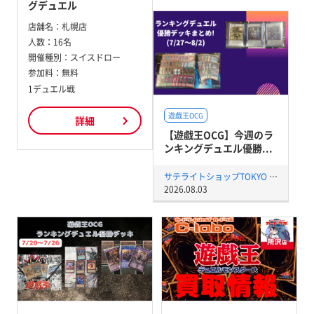
グデュエル
店舗名：
札幌店
人数：
16名
開催種別：
スイスドロー
参加料：
無料
1デュエル戦
遊戯王OCG
詳細
【遊戯王OCG】今週のラ
ンキングデュエル優勝...
サテライトショップTOKYO 秋葉原店
2026.08.03