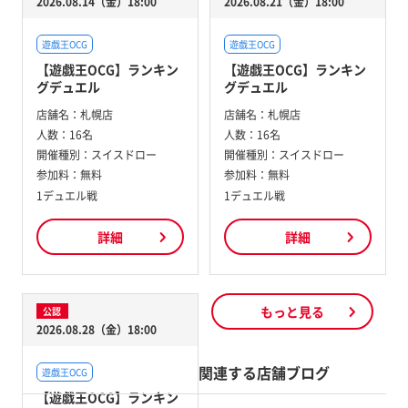
2026.08.14（金）18:00
2026.08.21（金）18:00
遊戯王OCG
遊戯王OCG
【遊戯王OCG】ランキン
【遊戯王OCG】ランキン
グデュエル
グデュエル
店舗名：
札幌店
店舗名：
札幌店
人数：
16名
人数：
16名
開催種別：
スイスドロー
開催種別：
スイスドロー
参加料：
無料
参加料：
無料
1デュエル戦
1デュエル戦
詳細
詳細
もっと見る
公認
2026.08.28（金）18:00
関連する店舗ブログ
遊戯王OCG
【遊戯王OCG】ランキン