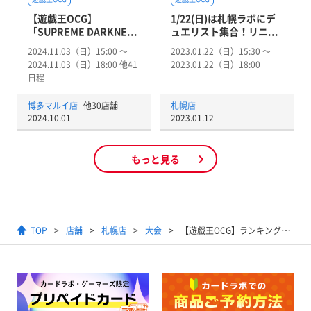
【遊戯王OCG】
1/22(日)は札幌ラボにデ
「SUPREME DARKNE...
ュエリスト集合！リニ...
2024.11.03（日）15:00 〜
2023.01.22（日）15:30 〜
2024.11.03（日）18:00 他41
2023.01.22（日）18:00
日程
博多マルイ店
他30店舗
札幌店
2024.10.01
2023.01.12
もっと見る
TOP
店舗
札幌店
大会
【遊戯王OCG】ランキングデュエル