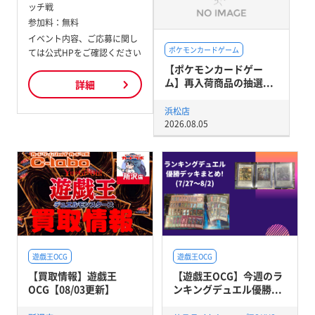
ッチ戦
参加料：
無料
イベント内容、ご応募に関し
ポケモンカードゲーム
ては公式HPをご確認ください
【ポケモンカードゲー
ム】再入荷商品の抽選...
詳細
浜松店
2026.08.05
遊戯王OCG
遊戯王OCG
【買取情報】遊戯王
【遊戯王OCG】今週のラ
OCG【08/03更新】
ンキングデュエル優勝...