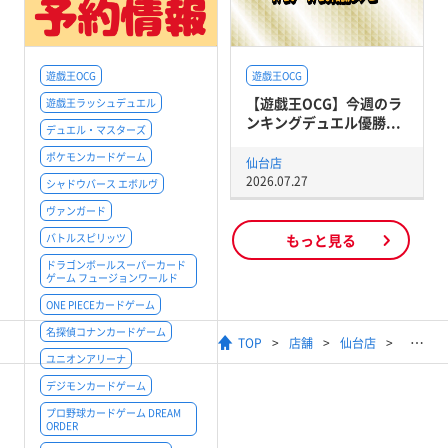
遊戯王OCG
遊戯王OCG
【遊戯王OCG】今週のラ
遊戯王ラッシュデュエル
ンキングデュエル優勝...
デュエル・マスターズ
ポケモンカードゲーム
仙台店
2026.07.27
シャドウバース エボルヴ
ヴァンガード
バトルスピリッツ
もっと見る
ドラゴンボールスーパーカード
ゲーム フュージョンワールド
ONE PIECEカードゲーム
名探偵コナンカードゲーム
TOP
店舗
仙台店
ユニオンアリーナ
デジモンカードゲーム
プロ野球カードゲーム DREAM
ORDER