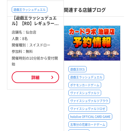
関連する店舗ブログ
遊戯王ラッシュデュエル
【遊戯王ラッシュデュエ
ル】【RD】レギュラー...
店舗名：
仙台店
人数：
8名
開催種別：
スイスドロー
参加料：
無料
開催時刻の10分前から受付開
始
遊戯王OCG
詳細
遊戯王ラッシュデュエル
ポケモンカードゲーム
ヴァイスシュヴァルツ
ヴァイスシュヴァルツブラウ
ヴァイスシュヴァルツロゼ
hololive OFFICIAL CARD GAME
五等分の花嫁カードゲーム