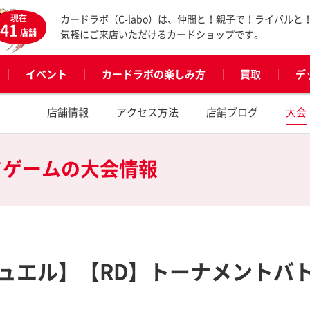
現在
カードラボ（C-labo）は、仲間と！親子で！ライバルと
41
店舗
気軽にご来店いただけるカードショップです。
イベント
カードラボの楽しみ方
買取
デ
店舗情報
アクセス方法
店舗ブログ
大会
ドゲームの
大会情報
ュエル】【RD】トーナメントバ