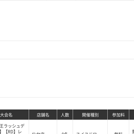
大会名
店舗名
人数
開催種別
参加料
王ラッシュデ
】【RD】レ