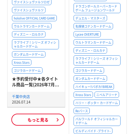
ヴァイスシュヴァルツロゼ
ドラゴンボールスーパーカード
ヴァイスシュヴァルツ
ゲーム フュージョンワールド
hololive OFFICIAL CARD GAME
デュエル・マスターズ
ウルトラマンカードゲーム
名探偵コナンカードゲーム
ディズニー・ロルカナ
Lycee OVERTURE
ラブライブ！シリーズ オフィシ
ウルトラマンカードゲーム
ャルカードゲーム
ディズニー・ロルカナ
ガンダムカードゲーム
ラブライブ！シリーズ オフィシ
Xross Stars
ャルカードゲーム
ゴジラカードゲーム
ゴジラカードゲーム
★予約受付中★各タイト
ガンダムカードゲーム
ル商品一覧(2026年7月...
ハイキュー!!バボカ!!BREAK
Xross Stars
ニベルアリーナ
千葉中央店
2026.07.14
ハリー・ポッター カードゲーム
Reバース
もっと見る
パルワールド オフィシャルカー
ドゲーム
ビルディバイド -ブライト-