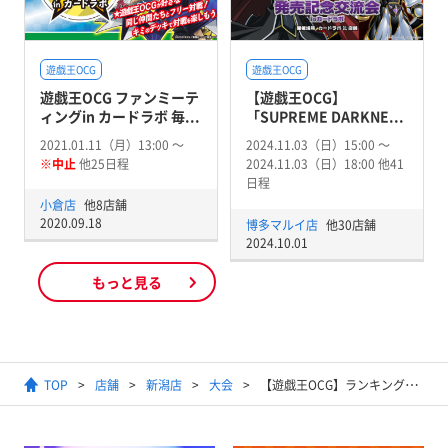
遊戯王OCG
遊戯王OCG
遊戯王OCG ファンミーテ
【遊戯王OCG】
ィングin カードラボ 毎...
「SUPREME DARKNE...
2021.01.11（月）13:00 〜
2024.11.03（日）15:00 〜
※中止
他25日程
2024.11.03（日）18:00 他41
日程
小倉店
他8店舗
2020.09.18
博多マルイ店
他30店舗
2024.10.01
もっと見る
TOP
店舗
新潟店
大会
【遊戯王OCG】ランキングデュエル