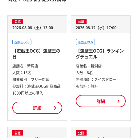
公認
公認
2026.08.08（土）13:00
2026.08.12（水）17:00
遊戯王OCG
遊戯王OCG
【遊戯王OCG】遊戯王の
【遊戯王OCG】ランキン
日
グデュエル
店舗名：
新潟店
店舗名：
新潟店
人数：
16名
人数：
8名
開催種別：
フリー対戦
開催種別：
スイスドロー
参加料：
遊戯王OCG新品商品
参加料：
無料
1000円以上の購入
詳細
詳細
公認
公認