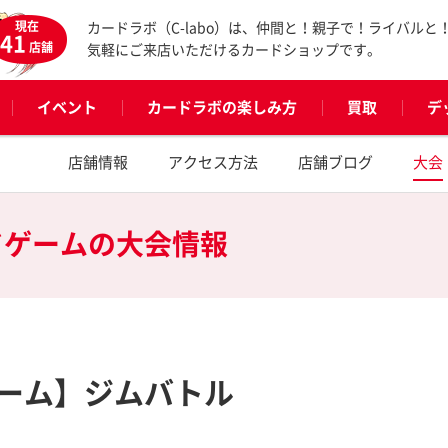
現在
カードラボ（C-labo）は、仲間と！親子で！ライバルと
41
店舗
気軽にご来店いただけるカードショップです。
イベント
カードラボの楽しみ方
買取
デ
店舗情報
アクセス方法
店舗ブログ
大会
ドゲームの
大会情報
ーム】ジムバトル