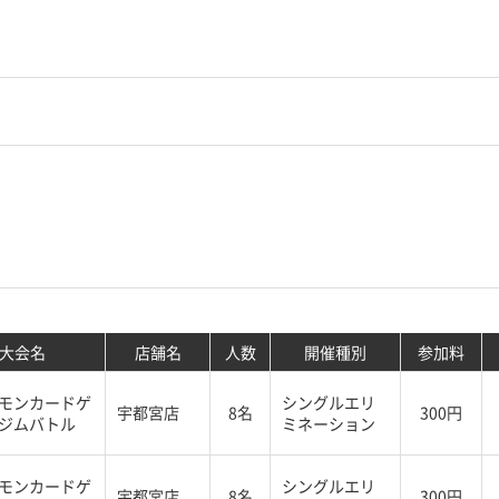
大会名
店舗名
人数
開催種別
参加料
モンカードゲ
シングルエリ
宇都宮店
8名
300円
ジムバトル
ミネーション
モンカードゲ
シングルエリ
宇都宮店
8名
300円