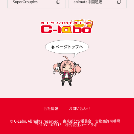
SuperGroupies
animate中国通販
会社情報
お問い合わせ
© C-Labo, All rights reserved. 東京都公安委員会 古物商許可番号：
301031103715 株式会社カードラボ