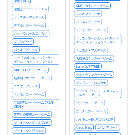
遊戯王OCG
ONE PIECEカードゲーム
遊戯王ラッシュデュエル
ユニオンアリーナ
デュエル・マスターズ
バトルスピリッツ
ポケモンカードゲーム
デジモンカードゲーム
シャドウバース エボルヴ
ドラゴンボールスーパーカード
ヴァンガード
ゲーム フュージョンワールド
バトルスピリッツ
デュエル・マスターズ
ドラゴンボールスーパーカード
名探偵コナンカードゲーム
ゲーム フュージョンワールド
Lycee OVERTURE
ONE PIECEカードゲーム
ウルトラマンカードゲーム
名探偵コナンカードゲーム
ディズニー・ロルカナ
ユニオンアリーナ
ラブライブ！シリーズ オフィシ
デジモンカードゲーム
ャルカードゲーム
プロ野球カードゲーム DREAM
ゴジラカードゲーム
ORDER
ガンダムカードゲーム
五等分の花嫁カードゲーム
ハイキュー!!バボカ!!BREAK
ヴァイスシュヴァルツロゼ
Xross Stars
ニベルアリーナ
ヴァイスシュヴァルツ