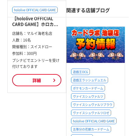
関連する店舗ブログ
hololive OFFICIAL CARD GAME
【hololive OFFICIAL
CARD GAME】ホロカ...
店舗名：
マルイ海老名店
人数：
16名
開催種別：
スイスドロー
参加料：
300円
ブシナビでエントリーを受け
付けております
遊戯王OCG
詳細
遊戯王ラッシュデュエル
ポケモンカードゲーム
ヴァイスシュヴァルツ
ヴァイスシュヴァルツブラウ
ヴァイスシュヴァルツロゼ
hololive OFFICIAL CARD GAME
五等分の花嫁カードゲーム