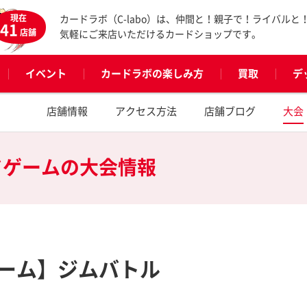
現在
カードラボ（C-labo）は、仲間と！親子で！ライバルと
41
店舗
気軽にご来店いただけるカードショップです。
イベント
カードラボの楽しみ方
買取
デ
店舗情報
アクセス方法
店舗ブログ
大会
ドゲームの
大会情報
ーム】ジムバトル