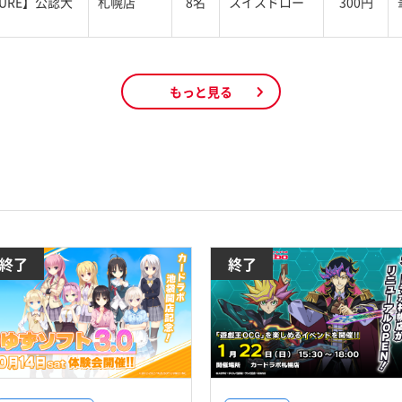
TURE】公認大
札幌店
8名
スイスドロー
300円
もっと見る
終了
終了