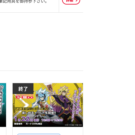
詳細
筆記用具を御持参下さい。
終了