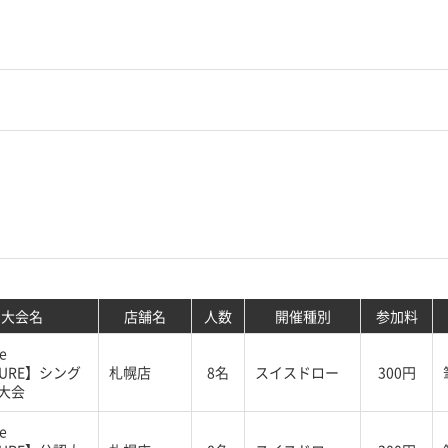
大会名
店舗名
人数
開催種別
参加料
e
TURE】シング
札幌店
8名
スイスドロー
300円
大会
e