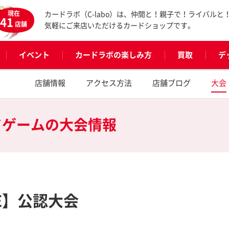
現在
カードラボ（C-labo）は、仲間と！親子で！ライバルと
41
店舗
気軽にご来店いただけるカードショップです。
イベント
カードラボの楽しみ方
買取
デ
店舗情報
アクセス方法
店舗ブログ
大会
ドゲームの
大会情報
URE】公認大会