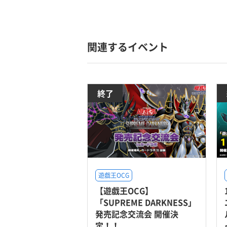
関連するイベント
終了
遊戯王OCG
【遊戯王OCG】
「SUPREME DARKNESS」
発売記念交流会 開催決
定！！