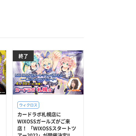
終了
ウィクロス
カードラボ札幌店に
WIXOSSガールズがご来
店！ 「WIXOSSスタートツ
アー2022」が開催決定‼