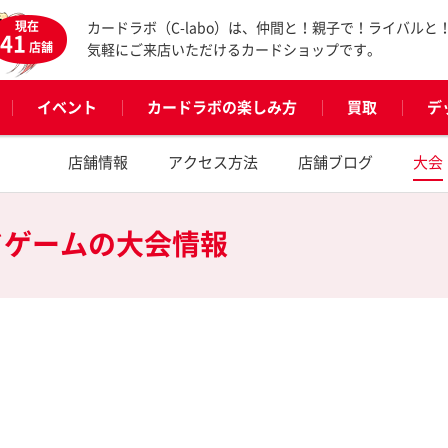
現在
カードラボ（C-labo）は、仲間と！親子で！ライバルと
41
店舗
気軽にご来店いただけるカードショップです。
イベント
カードラボの楽しみ方
買取
デ
店舗情報
アクセス方法
店舗ブログ
大会
ドゲームの
大会情報