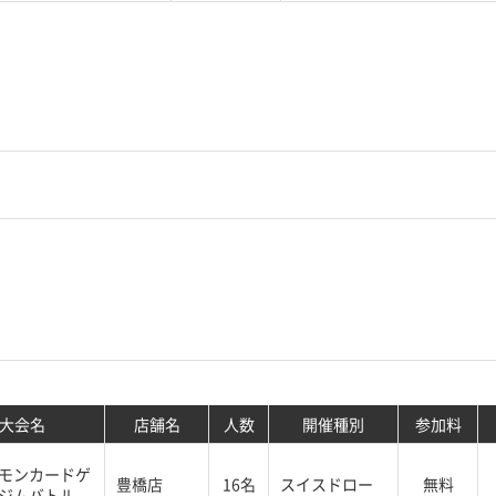
大会名
店舗名
人数
開催種別
参加料
モンカードゲ
豊橋店
16名
スイスドロー
無料
ジムバトル