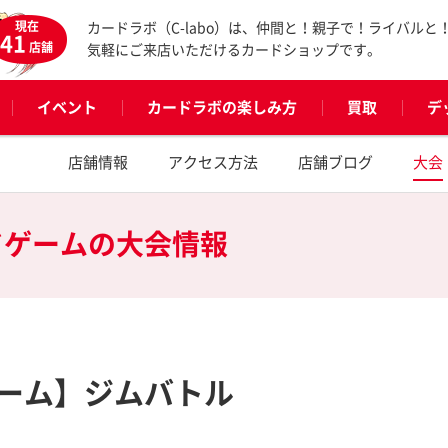
現在
カードラボ（C-labo）は、仲間と！親子で！ライバルと
41
店舗
気軽にご来店いただけるカードショップです。
イベント
カードラボの楽しみ方
買取
デ
店舗情報
アクセス方法
店舗ブログ
大会
ドゲームの
大会情報
ーム】ジムバトル