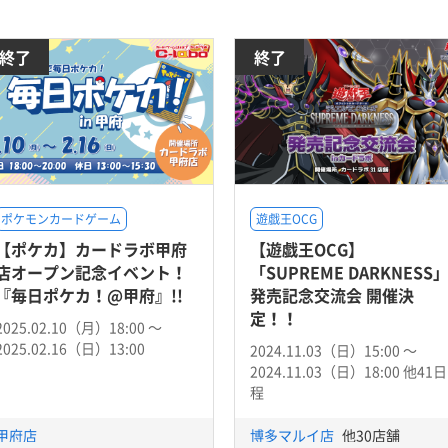
終了
終了
ポケモンカードゲーム
遊戯王OCG
【ポケカ】カードラボ甲府
【遊戯王OCG】
店オープン記念イベント！
「SUPREME DARKNESS
『毎日ポケカ！@甲府』!!
発売記念交流会 開催決
定！！
2025.02.10（月）18:00 〜
2025.02.16（日）13:00
2024.11.03（日）15:00 〜
2024.11.03（日）18:00 他41日
程
甲府店
博多マルイ店
他30店舗