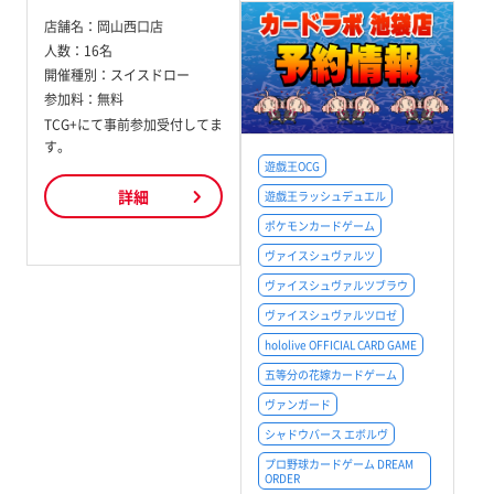
店舗名：
岡山西口店
人数：
16名
開催種別：
スイスドロー
参加料：
無料
TCG+にて事前参加受付してま
す。
遊戯王OCG
詳細
遊戯王ラッシュデュエル
ポケモンカードゲーム
ヴァイスシュヴァルツ
ヴァイスシュヴァルツブラウ
ヴァイスシュヴァルツロゼ
hololive OFFICIAL CARD GAME
五等分の花嫁カードゲーム
ヴァンガード
シャドウバース エボルヴ
プロ野球カードゲーム DREAM
ORDER