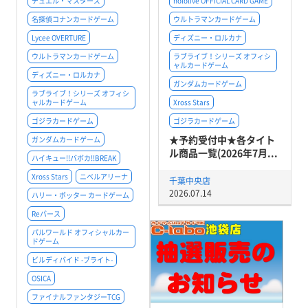
デュエル・マスターズ
hololive OFFICIAL CARD GAME
名探偵コナンカードゲーム
ウルトラマンカードゲーム
Lycee OVERTURE
ディズニー・ロルカナ
ウルトラマンカードゲーム
ラブライブ！シリーズ オフィシ
ャルカードゲーム
ディズニー・ロルカナ
ガンダムカードゲーム
ラブライブ！シリーズ オフィシ
ャルカードゲーム
Xross Stars
ゴジラカードゲーム
ゴジラカードゲーム
★予約受付中★各タイト
ガンダムカードゲーム
ル商品一覧(2026年7月...
ハイキュー!!バボカ!!BREAK
Xross Stars
ニベルアリーナ
千葉中央店
2026.07.14
ハリー・ポッター カードゲーム
Reバース
パルワールド オフィシャルカー
ドゲーム
ビルディバイド -ブライト-
OSICA
ファイナルファンタジーTCG