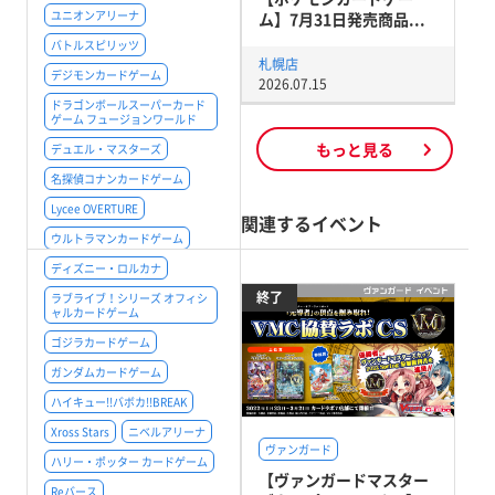
ユニオンアリーナ
ム】7月31日発売商品...
バトルスピリッツ
札幌店
デジモンカードゲーム
2026.07.15
ドラゴンボールスーパーカード
ゲーム フュージョンワールド
もっと見る
デュエル・マスターズ
名探偵コナンカードゲーム
Lycee OVERTURE
関連するイベント
ウルトラマンカードゲーム
ディズニー・ロルカナ
終了
ラブライブ！シリーズ オフィシ
ャルカードゲーム
ゴジラカードゲーム
ガンダムカードゲーム
ハイキュー!!バボカ!!BREAK
Xross Stars
ニベルアリーナ
ヴァンガード
ハリー・ポッター カードゲーム
【ヴァンガードマスター
Reバース