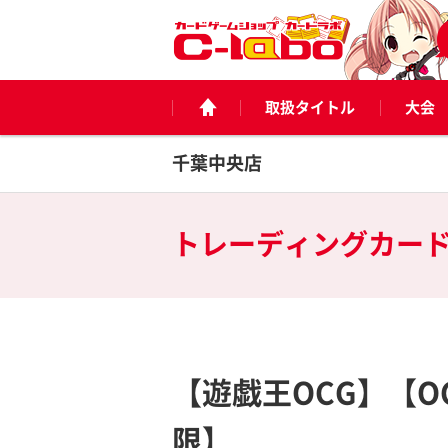
取扱タイトル
大会
千葉中央店
トレーディングカー
【遊戯王OCG】【O
限】