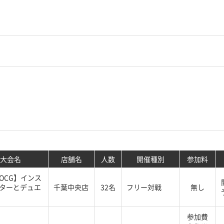
大会名
店舗名
人数
開催種別
参加料
OCG】インス
ターとデュエ
千葉中央店
32名
フリー対戦
無し
参加費