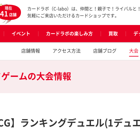
現在
カードラボ（C-labo）は、仲間と！親子で！ライバルと
41
店舗
気軽にご来店いただけるカードショップです。
イベント
カードラボの楽しみ方
買取
デ
店舗情報
アクセス方法
店舗ブログ
大会
ドゲームの
大会情報
CG】ランキングデュエル(1デュ