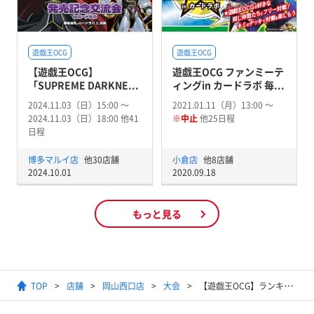
遊戯王OCG
遊戯王OCG
【遊戯王OCG】
遊戯王OCG ファンミーテ
「SUPREME DARKNE...
ィングin カードラボ 毎...
2024.11.03（日）15:00 〜
2021.01.11（月）13:00 〜
2024.11.03（日）18:00 他41
※中止
他25日程
日程
博多マルイ店
他30店舗
小倉店
他8店舗
2024.10.01
2020.09.18
もっと見る
TOP
店舗
岡山西口店
大会
【遊戯王OCG】ランキングデュエル(1デュエル戦)