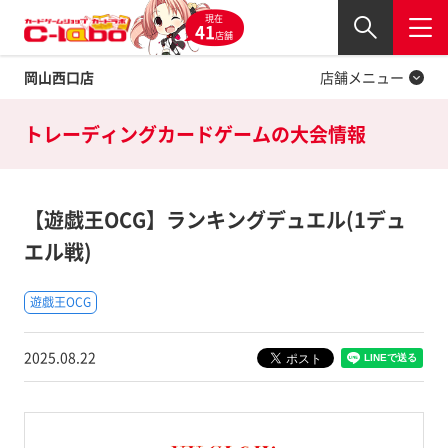
現在
Twitter
41
閉じる
店舗
岡山西口店
店舗メニュー
トレーディングカードゲームの
大会情報
【遊戯王OCG】ランキングデュエル(1デュ
エル戦)
遊戯王OCG
2025.08.22