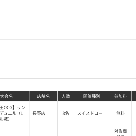
大会名
店舗名
人数
開催種別
参加料
王OCG】ラン
デュエル（1
長野店
8名
スイスドロー
無料
ル戦）
対象商