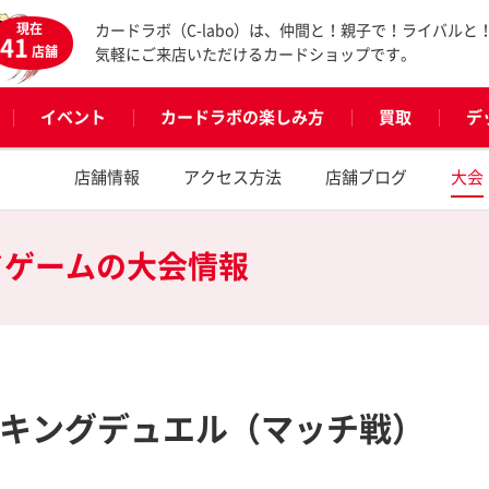
現在
カードラボ（C-labo）は、仲間と！親子で！ライバルと
41
店舗
気軽にご来店いただけるカードショップです。
イベント
カードラボの楽しみ方
買取
デ
店舗情報
アクセス方法
店舗ブログ
大会
ドゲームの
大会情報
ンキングデュエル（マッチ戦）