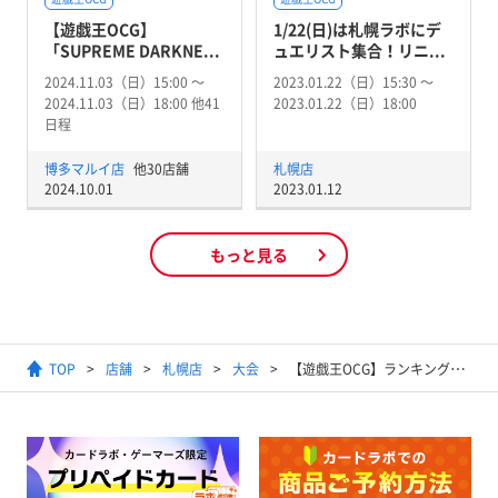
【遊戯王OCG】
1/22(日)は札幌ラボにデ
「SUPREME DARKNE...
ュエリスト集合！リニ...
2024.11.03（日）15:00 〜
2023.01.22（日）15:30 〜
2024.11.03（日）18:00 他41
2023.01.22（日）18:00
日程
博多マルイ店
他30店舗
札幌店
2024.10.01
2023.01.12
もっと見る
TOP
店舗
札幌店
大会
【遊戯王OCG】ランキングデュエル