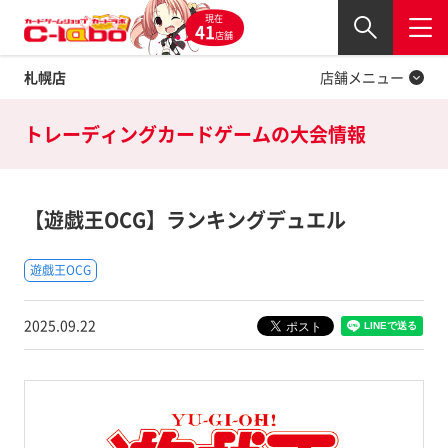
現在
Twitter
41
閉じる
店舗
札幌店
店舗メニュー
トレーディングカードゲームの
大会情報
【遊戯王OCG】ランキングデュエル
遊戯王OCG
2025.09.22