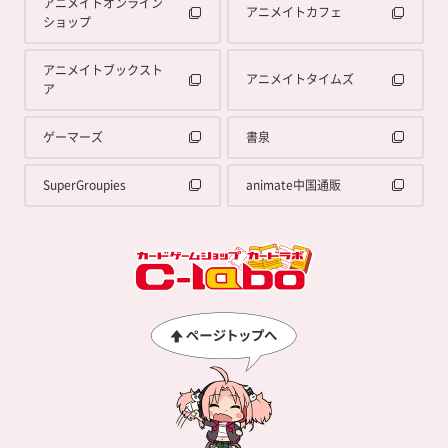
アニメイトオンライン
アニメイトカフェ
ショップ
アニメイトブックスト
アニメイトタイムズ
ア
ゲーマーズ
書泉
SuperGroupies
animate中国通販