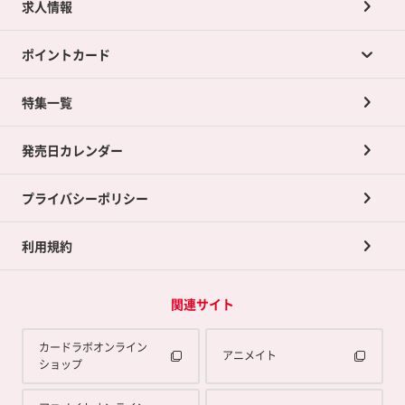
求人情報
カードラボの買取サービスTOP
ポイントカード
店舗買取について
ネット買取について
特集一覧
ポイントカードTOP
買取承諾書について
発売日カレンダー
ポイント交換景品
プライバシーポリシー
利用規約
関連サイト
カードラボオンライン
アニメイト
ショップ