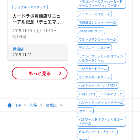
ドラゴンボールスーパーカード
ゲーム フュージョンワールド
デュエル・マスターズ
デュエル・マスターズ
カードラボ豊橋店リニュ
ーアル記念「デュエマ...
名探偵コナンカードゲーム
2019.11.30（土）11:30 〜
Lycee OVERTURE
他1日程
ウルトラマンカードゲーム
ディズニー・ロルカナ
豊橋店
2019.11.01
ラブライブ！シリーズ オフィシ
ャルカードゲーム
ゴジラカードゲーム
もっと見る
ガンダムカードゲーム
ハイキュー!!バボカ!!BREAK
Xross Stars
ニベルアリーナ
ハリー・ポッター カードゲーム
TOP
店舗
豊橋店
【デュエル・マスターズ】ガチデ
Reバース
パルワールド オフィシャルカー
ドゲーム
ビルディバイド -ブライト-