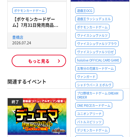
ポケモンカードゲーム
遊戯王OCG
【ポケモンカードゲー
遊戯王ラッシュデュエル
ム】7月31日発売商品...
ポケモンカードゲーム
ヴァイスシュヴァルツ
豊橋店
2026.07.24
ヴァイスシュヴァルツブラウ
ヴァイスシュヴァルツロゼ
もっと見る
hololive OFFICIAL CARD GAME
五等分の花嫁カードゲーム
ヴァンガード
関連するイベント
シャドウバース エボルヴ
プロ野球カードゲーム DREAM
ORDER
終了
ONE PIECEカードゲーム
ユニオンアリーナ
バトルスピリッツ
デジモンカードゲーム