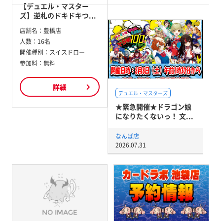
【デュエル・マスター
ズ】逆札のドキドキつ...
店舗名：
豊橋店
人数：
16名
開催種別：
スイスドロー
参加料：
無料
詳細
デュエル・マスターズ
★緊急開催★ドラゴン娘
になりたくないっ！ 文...
なんば店
2026.07.31