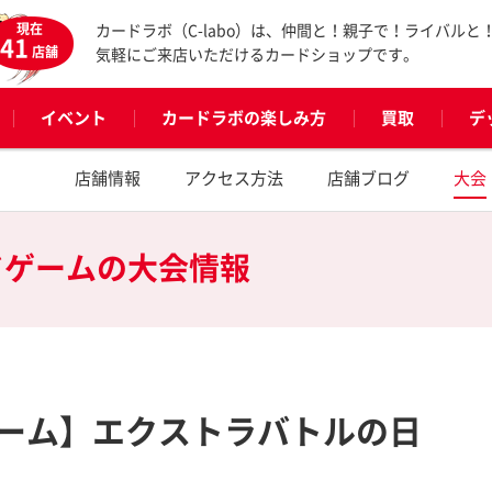
現在
カードラボ（C-labo）は、仲間と！親子で！ライバルと
41
店舗
気軽にご来店いただけるカードショップです。
イベント
カードラボの楽しみ方
買取
デ
店舗情報
アクセス方法
店舗ブログ
大会
ドゲームの
大会情報
ーム】エクストラバトルの日