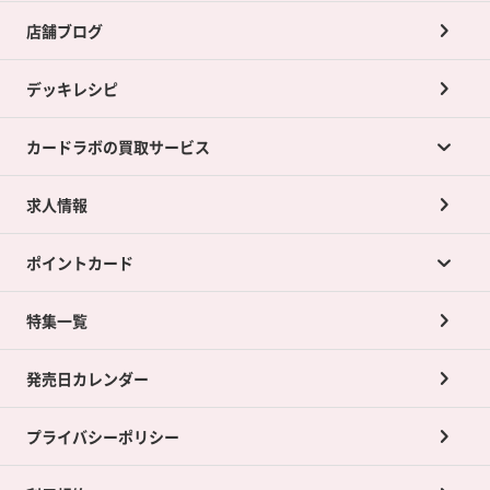
店舗ブログ
デッキレシピ
カードラボの買取サービス
求人情報
カードラボの買取サービスTOP
ポイントカード
店舗買取について
ネット買取について
特集一覧
ポイントカードTOP
買取承諾書について
発売日カレンダー
ポイント交換景品
プライバシーポリシー