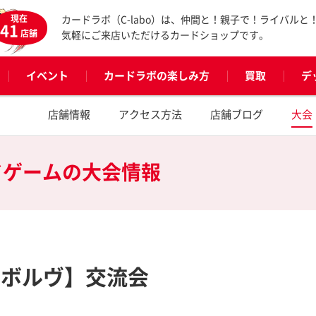
現在
カードラボ（C-labo）は、仲間と！親子で！ライバルと
41
店舗
気軽にご来店いただけるカードショップです。
イベント
カードラボの楽しみ方
買取
デ
店舗情報
アクセス方法
店舗ブログ
大会
ドゲームの
大会情報
エボルヴ】交流会