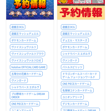
遊戯王OCG
遊戯王OCG
遊戯王ラッシュデュエル
遊戯王ラッシュデュエル
ポケモンカードゲーム
デュエル・マスターズ
ヴァイスシュヴァルツ
ポケモンカードゲーム
ヴァイスシュヴァルツブラウ
シャドウバース エボルヴ
ヴァイスシュヴァルツロゼ
ヴァンガード
hololive OFFICIAL CARD GAME
バトルスピリッツ
五等分の花嫁カードゲーム
ドラゴンボールスーパーカード
ゲーム フュージョンワールド
ヴァンガード
ONE PIECEカードゲーム
シャドウバース エボルヴ
名探偵コナンカードゲーム
プロ野球カードゲーム DREAM
ORDER
ユニオンアリーナ
ONE PIECEカードゲーム
デジモンカードゲーム
ユニオンアリーナ
プロ野球カードゲーム DREAM