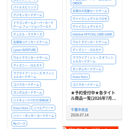
ORDER
バトルスピリッツ
五等分の花嫁カードゲーム
デジモンカードゲーム
ヴァイスシュヴァルツロゼ
ドラゴンボールスーパーカード
ゲーム フュージョンワールド
ヴァイスシュヴァルツ
デュエル・マスターズ
hololive OFFICIAL CARD GAME
名探偵コナンカードゲーム
ウルトラマンカードゲーム
Lycee OVERTURE
ディズニー・ロルカナ
ウルトラマンカードゲーム
ラブライブ！シリーズ オフィシ
ャルカードゲーム
ディズニー・ロルカナ
ガンダムカードゲーム
ラブライブ！シリーズ オフィシ
ャルカードゲーム
Xross Stars
ゴジラカードゲーム
ゴジラカードゲーム
★予約受付中★各タイト
ガンダムカードゲーム
ル商品一覧(2026年7月...
ハイキュー!!バボカ!!BREAK
Xross Stars
ニベルアリーナ
千葉中央店
2026.07.14
ハリー・ポッター カードゲーム
Reバース