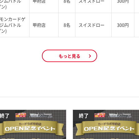
ジムバトル
甲府店
8名
スイスドロー
300円
ン)
モンカードゲ
ジムバトル
甲府店
8名
スイスドロー
300円
ン)
もっと見る
終了
終了