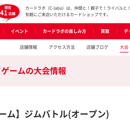
現在
カードラボ（C-labo）は、仲間と！親子で！ライバルと
41
店舗
気軽にご来店いただけるカードショップです。
イベント
カードラボの楽しみ方
買取
デ
店舗情報
アクセス方法
店舗ブログ
大会
ドゲームの
大会情報
ーム】ジムバトル(オープン)