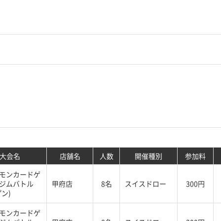
大会名
店舗名
人数
開催種別
参加料
モンカードゲ
ジムバトル
甲府店
8名
スイスドロー
300円
ン)
モンカードゲ