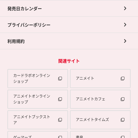
買取承諾書について
発売日カレンダー
ポイント交換景品
プライバシーポリシー
利用規約
関連サイト
カードラボオンライン
アニメイト
ショップ
アニメイトオンライン
アニメイトカフェ
ショップ
アニメイトブックスト
アニメイトタイムズ
ア
ゲーマーズ
書泉