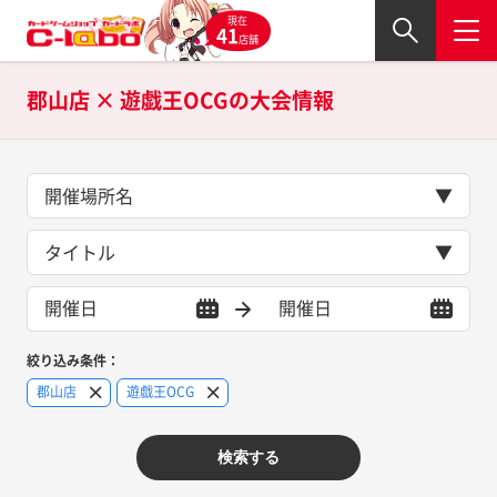
現在
41
店舗
郡山店 × 遊戯王OCGの
大会情報
開催場所名
タイトル
絞り込み条件：
郡山店
遊戯王OCG
検索する