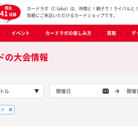
現在
カードラボ（C-labo）は、仲間と！親子で！ライバルと
41
店舗
気軽にご来店いただけるカードショップです。
イベント
カードラボの楽しみ方
買取
デ
ドの
大会情報
トル
ード