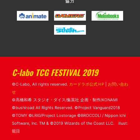
協力
C-labo TCG FESTIVAL 2019
©C-Labo, All rights reserved.
カードラボ公式ＨP
|
お問い合わ
せ
©高橋和希 スタジオ・ダイス/集英社 企画・制作/KONAMI
©bushiroad All Rights Reserved. ©Project Vanguard2018
©TOMY ©LRIG/Project Lostorage ©BROCCOLI / Nippon Ichi
Software, Inc. TM & ©2019 Wizards of the Coast LLC. illust:
籠目