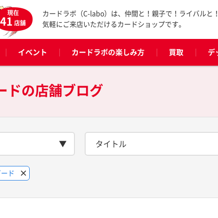
現在
カードラボ（C-labo）は、仲間と！親子で！ライバルと
41
店舗
気軽にご来店いただけるカードショップです。
イベント
カードラボの楽しみ方
買取
デ
ードの
店舗ブログ
タイトル
ガード