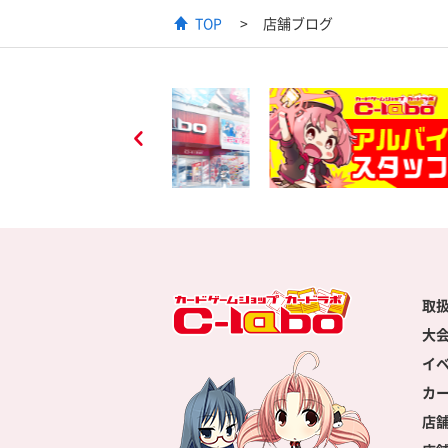
TOP
店舗ブログ
取
大
イ
カ
店