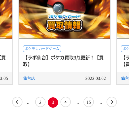
ポケモンカードゲーム
ポ
【買
【ラボ仙台】ポケカ買取3/2更新！【買
【
取】
【
3.05
仙台店
2023.03.02
仙台
...
2
3
4
...
15
...