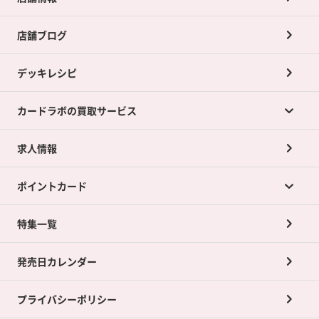
店舗ブログ
デッキレシピ
カードラボの買取サービス
求人情報
カードラボの買取サービスTOP
ポイントカード
店舗買取について
ネット買取について
特集一覧
ポイントカードTOP
買取承諾書について
発売日カレンダー
ポイント交換景品
プライバシーポリシー