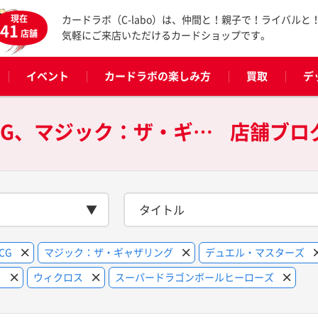
現在
カードラボ（C-labo）は、仲間と！親子で！ライバルと
41
店舗
気軽にご来店いただけるカードショップです。
イベント
カードラボの楽しみ方
買取
デ
天王寺店 × 遊戯王OCG、マジック：ザ・ギャザリング、デュエル・マスターズ、ヴァイスシュヴァルツ、ポケモンカードゲーム、ヴァンガード、ウィクロス、スーパードラゴンボールヒーローズの
店舗ブロ
タイトル
CG
マジック：ザ・ギャザリング
デュエル・マスターズ
ド
ウィクロス
スーパードラゴンボールヒーローズ