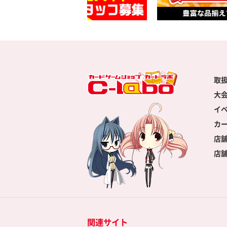
取
大
イ
カ
店
店
関連サイト