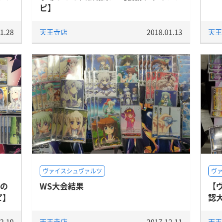
ピ】
1.28
天王寺店
2018.01.13
天王
ヴァイスシュヴァルツ
ヴ
日の
WS大会結果
【
ピ】
認
2.19
天王寺店
2017.12.11
天王