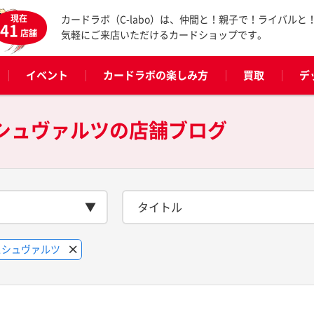
現在
カードラボ（C-labo）は、仲間と！親子で！ライバルと
41
店舗
気軽にご来店いただけるカードショップです。
イベント
カードラボの楽しみ方
買取
デ
スシュヴァルツの
店舗ブログ
タイトル
スシュヴァルツ