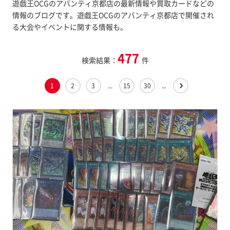
遊戯王OCGのアバンティ京都店の最新情報や買取カードなどの
情報のブログです。遊戯王OCGのアバンティ京都店で開催され
る大会やイベントに関する情報も。
477
検索結果：
件
1
2
3
...
15
30
...