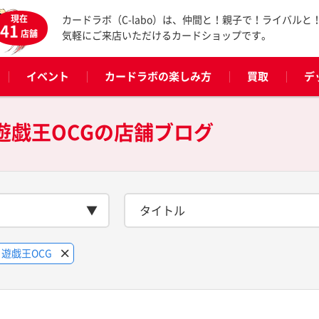
現在
カードラボ（C-labo）は、仲間と！親子で！ライバルと
41
店舗
気軽にご来店いただけるカードショップです。
イベント
カードラボの楽しみ方
買取
デ
遊戯王OCGの
店舗ブログ
タイトル
遊戯王OCG