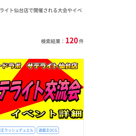
テライト仙台店で開催される大会やイベ
120
検索結果：
件
戯王ラッシュデュエル
遊戯王OCG