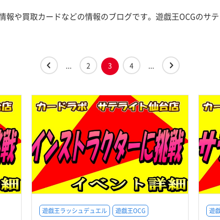
新情報や買取カードなどの情報のブログです。遊戯王OCGのサ
...
2
3
4
...
遊戯王ラッシュデュエル
遊戯王OCG
遊