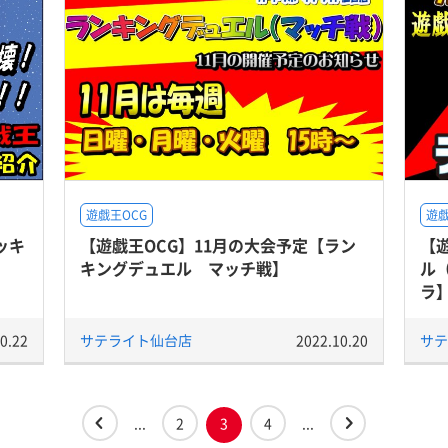
遊戯王OCG
遊戯
ッキ
【遊戯王OCG】11月の大会予定【ラン
【遊
キングデュエル マッチ戦】
ル
ラ
0.22
サテライト仙台店
2022.10.20
サテ
...
2
3
4
...