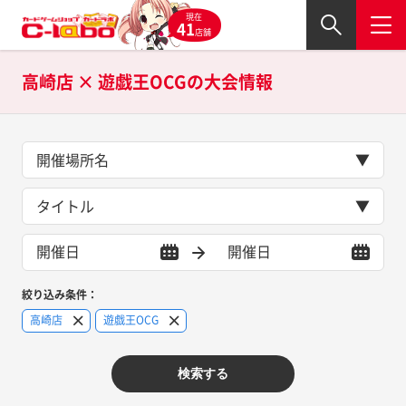
現在
41
店舗
高崎店 × 遊戯王OCGの
大会情報
開催場所名
タイトル
絞り込み条件：
高崎店
遊戯王OCG
検索する