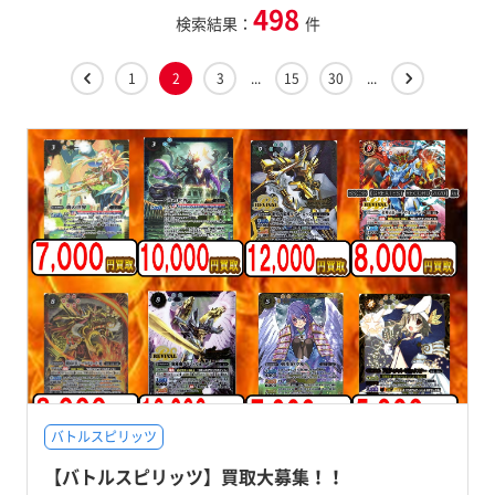
498
検索結果：
件
1
2
3
...
15
30
...
バトルスピリッツ
【バトルスピリッツ】買取大募集！！