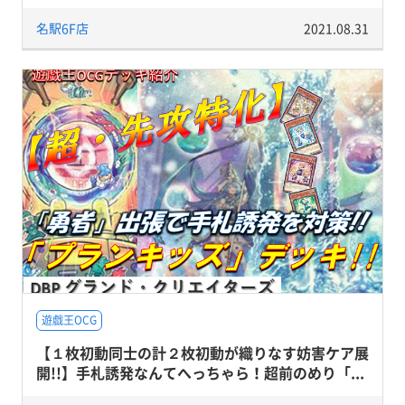
名駅6F店
2021.08.31
遊戯王OCG
【１枚初動同士の計２枚初動が織りなす妨害ケア展
開!!】手札誘発なんてへっちゃら！超前のめり「...