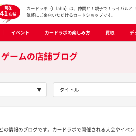
現在
カードラボ（C-labo）は、仲間と！親子で！ライバルと
41
店舗
気軽にご来店いただけるカードショップです。
イベント
カードラボの楽しみ方
買取
デ
ドゲームの
店舗ブログ
タイトル
どの情報のブログです。カードラボで開催される大会やイベン