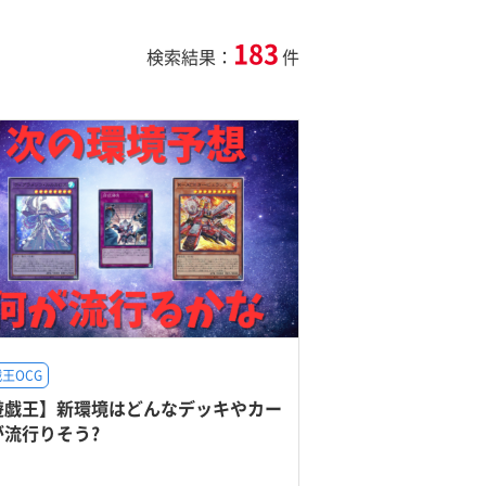
183
検索結果：
件
王OCG
遊戯王】新環境はどんなデッキやカー
が流行りそう?