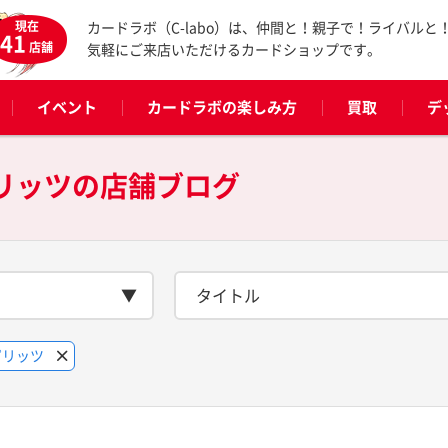
現在
カードラボ（C-labo）は、仲間と！親子で！ライバルと
41
店舗
気軽にご来店いただけるカードショップです。
イベント
カードラボの楽しみ方
買取
デ
リッツの
店舗ブログ
タイトル
ピリッツ