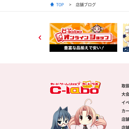
TOP
店舗ブログ
取
大
イ
カ
店
店