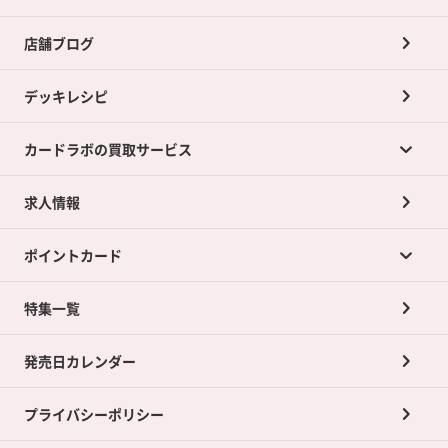
店舗ブログ
デッキレシピ
カードラボの買取サービス
求人情報
カードラボの買取サービスTOP
ポイントカード
店舗買取について
ネット買取について
特集一覧
ポイントカードTOP
買取承諾書について
発売日カレンダー
ポイント交換景品
プライバシーポリシー