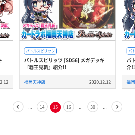
バトルスピリッツ
バ
キ
バトルスピリッツ [SD56] メガデッキ
バ
『覇王見斬』紹介!!
介!!
2.12
福岡天神店
2020.12.12
福岡
...
14
15
16
...
30
...