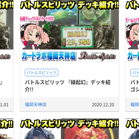
バトルスピリッツ
バ
ス』
バトルスピリッツ 『緑起幻』デッキ紹
バ
介!!
ゴシ
1.01
福岡天神店
2020.12.20
福岡