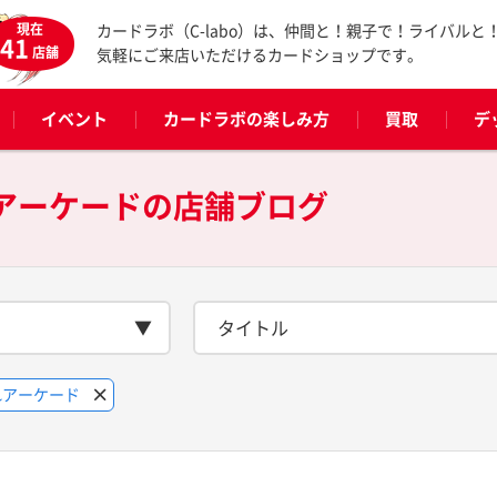
現在
カードラボ（C-labo）は、仲間と！親子で！ライバルと
41
店舗
気軽にご来店いただけるカードショップです。
イベント
カードラボの楽しみ方
買取
デ
れアーケードの
店舗ブログ
タイトル
れアーケード