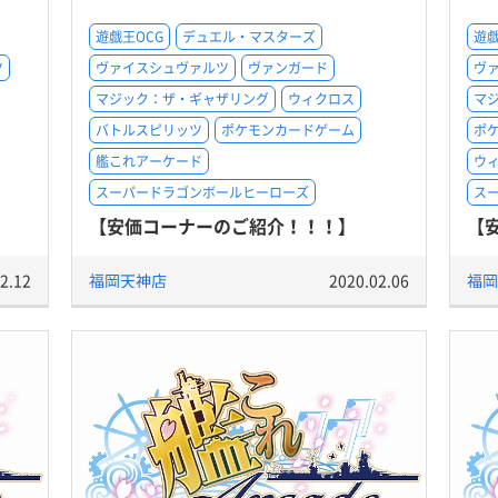
遊戯王OCG
デュエル・マスターズ
遊戯
ツ
ヴァイスシュヴァルツ
ヴァンガード
ヴ
マジック：ザ・ギャザリング
ウィクロス
マ
バトルスピリッツ
ポケモンカードゲーム
ポ
艦これアーケード
ウ
スーパードラゴンボールヒーローズ
ス
【安価コーナーのご紹介！！！】
【
2.12
福岡天神店
2020.02.06
福岡