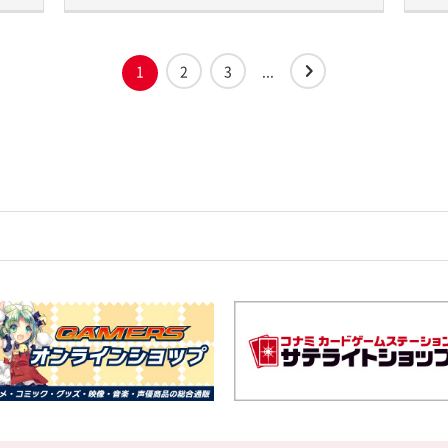
1
2
3
...