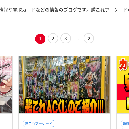
情報や買取カードなどの情報のブログです。艦これアーケード
1
2
3
...
艦これアーケード
遊戯