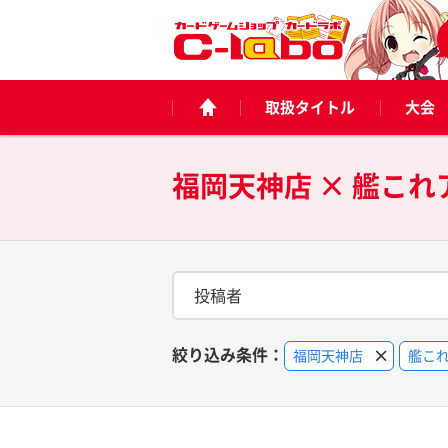
取扱タイトル
大会
福岡天神店 × 艦こ
投稿者
絞り込み条件：
福岡天神店
艦こ